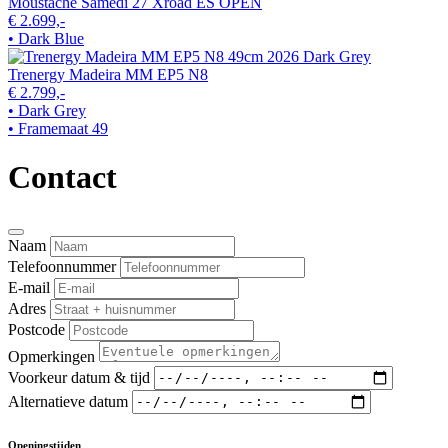
Moustache Samedi 27 Xroad ES OPEN
€ 2.699,-
• Dark Blue
Trenergy Madeira MM EP5 N8
€ 2.799,-
• Dark Grey
• Framemaat 49
Contact
Naam
Telefoonnummer
E-mail
Adres
Postcode
Opmerkingen
Voorkeur datum & tijd
Alternatieve datum
Openingstijden