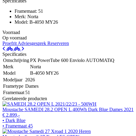
Specificaties
Framemaat: 51
Merk: Norta
Model: B-4050 MY26
Voorraad
Op voorraad
Proefrit
Adviesgesprek
Reserveren
Specificaties
Omschrijving
PX PowerTube 600 Enviolo AUTOMATiQ
Merk
Norta
Model
B-4050 MY26
Modeljaar
2026
Frametype
Dames
Framemaat
51
Gerelateerde producten
Moustache SAMEDI 28.2 OPEN L 400Wh Dark Blue Dames 2021
€ 2.899,-
• Dark Blue
• Framemaat 45