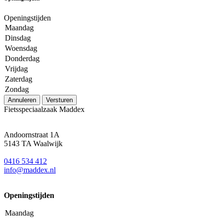
Openingstijden
Maandag
Dinsdag
Woensdag
Donderdag
Vrijdag
Zaterdag
Zondag
Annuleren
Versturen
Fietsspeciaalzaak Maddex
Andoornstraat 1A
5143 TA Waalwijk
0416 534 412
info@maddex.nl
Openingstijden
Maandag