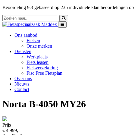
Beoordeling
9.3
gebaseerd op
235
individuele klantbeoordelingen op
Ons aanbod
Fietsen
Onze merken
Diensten
Werkplaats
Fiets leasen
Fietsverzekering
Fisc Free Fietsplan
Over ons
Nieuws
Contact
Norta B-4050 MY26
Prijs
€ 4.999,-