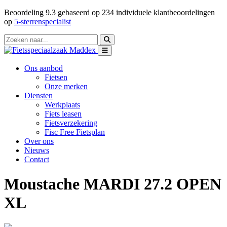
Beoordeling
9.3
gebaseerd op
234
individuele klantbeoordelingen
op
5-sterrenspecialist
Ons aanbod
Fietsen
Onze merken
Diensten
Werkplaats
Fiets leasen
Fietsverzekering
Fisc Free Fietsplan
Over ons
Nieuws
Contact
Moustache MARDI 27.2 OPEN
XL