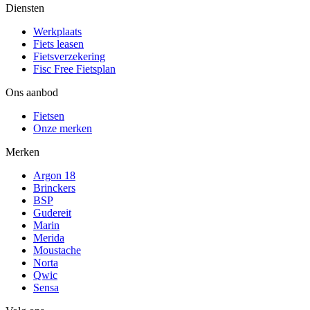
Diensten
Werkplaats
Fiets leasen
Fietsverzekering
Fisc Free Fietsplan
Ons aanbod
Fietsen
Onze merken
Merken
Argon 18
Brinckers
BSP
Gudereit
Marin
Merida
Moustache
Norta
Qwic
Sensa