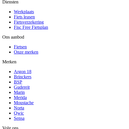
Diensten
Werkplaats
Fiets leasen
Fietsverzekering
Fisc Free Fietsplan
Ons aanbod
Fietsen
Onze merken
Merken
Argon 18
Brinckers
BSP
Gudereit
Marin
Merida
Moustache
Norta
Qwic
Sensa
Volg ons