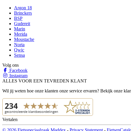
Argon 18
Brinckers
BSP
Gudereit
Marin
Merida
Moustache
Norta
Qwic
Sensa
Volg ons
Facebook
Instagram
ALLES VOOR EEN TEVREDEN KLANT
Wil jij weten hoe onze klanten onze service ervaren? Bekijk onze kla
Vertalen
© 2026 Fietsspeciaalzaak Maddex
-
Privacy Statement
-
FietsenCatal