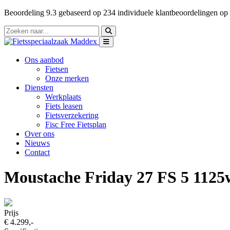
Beoordeling
9.3
gebaseerd op
234
individuele klantbeoordelingen op
Ons aanbod
Fietsen
Onze merken
Diensten
Werkplaats
Fiets leasen
Fietsverzekering
Fisc Free Fietsplan
Over ons
Nieuws
Contact
Moustache Friday 27 FS 5 1125
Prijs
€ 4.299,-