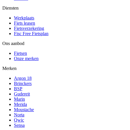
Diensten
Werkplaats
Fiets leasen
Fietsverzekering
Fisc Free Fietsplan
Ons aanbod
Fietsen
Onze merken
Merken
Argon 18
Brinckers
BSP
Gudereit
Marin
Merida
Moustache
Norta
Qwic
Sensa