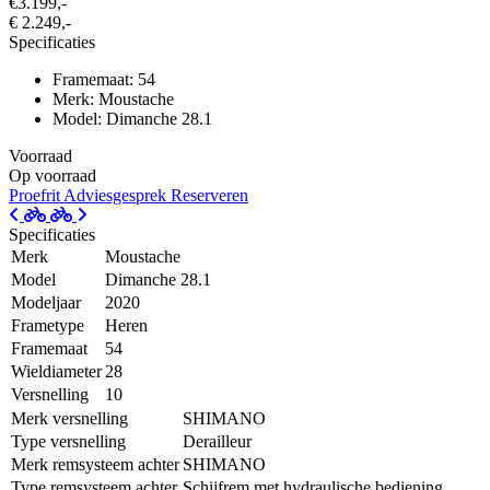
€3.199,-
€ 2.249,-
Specificaties
Framemaat: 54
Merk: Moustache
Model: Dimanche 28.1
Voorraad
Op voorraad
Proefrit
Adviesgesprek
Reserveren
Specificaties
Merk
Moustache
Model
Dimanche 28.1
Modeljaar
2020
Frametype
Heren
Framemaat
54
Wieldiameter
28
Versnelling
10
Merk versnelling
SHIMANO
Type versnelling
Derailleur
Merk remsysteem achter
SHIMANO
Type remsysteem achter
Schijfrem met hydraulische bediening