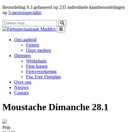
Beoordeling
9.3
gebaseerd op
235
individuele klantbeoordelingen
op
5-sterrenspecialist
Ons aanbod
Fietsen
Onze merken
Diensten
Werkplaats
Fiets leasen
Fietsverzekering
Fisc Free Fietsplan
Over ons
Nieuws
Contact
Moustache Dimanche 28.1
Prijs