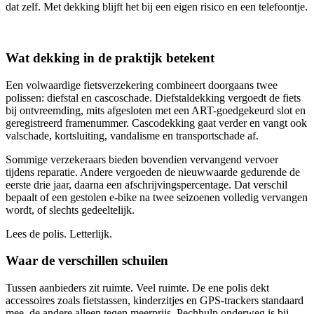
dat zelf. Met dekking blijft het bij een eigen risico en een telefoontje.
Wat dekking in de praktijk betekent
Een volwaardige fietsverzekering combineert doorgaans twee
polissen: diefstal en cascoschade. Diefstaldekking vergoedt de fiets
bij ontvreemding, mits afgesloten met een ART-goedgekeurd slot en
geregistreerd framenummer. Cascodekking gaat verder en vangt ook
valschade, kortsluiting, vandalisme en transportschade af.
Sommige verzekeraars bieden bovendien vervangend vervoer
tijdens reparatie. Andere vergoeden de nieuwwaarde gedurende de
eerste drie jaar, daarna een afschrijvingspercentage. Dat verschil
bepaalt of een gestolen e-bike na twee seizoenen volledig vervangen
wordt, of slechts gedeeltelijk.
Lees de polis. Letterlijk.
Waar de verschillen schuilen
Tussen aanbieders zit ruimte. Veel ruimte. De ene polis dekt
accessoires zoals fietstassen, kinderzitjes en GPS-trackers standaard
mee, de andere alleen tegen meerprijs. Pechhulp onderweg is bij