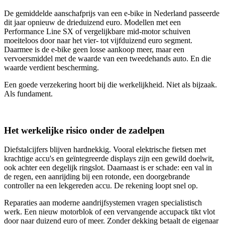
De gemiddelde aanschafprijs van een e-bike in Nederland passeerde
dit jaar opnieuw de drieduizend euro. Modellen met een
Performance Line SX of vergelijkbare mid-motor schuiven
moeiteloos door naar het vier- tot vijfduizend euro segment.
Daarmee is de e-bike geen losse aankoop meer, maar een
vervoersmiddel met de waarde van een tweedehands auto. En die
waarde verdient bescherming.
Een goede verzekering hoort bij die werkelijkheid. Niet als bijzaak.
Als fundament.
Het werkelijke risico onder de zadelpen
Diefstalcijfers blijven hardnekkig. Vooral elektrische fietsen met
krachtige accu's en geïntegreerde displays zijn een gewild doelwit,
ook achter een degelijk ringslot. Daarnaast is er schade: een val in
de regen, een aanrijding bij een rotonde, een doorgebrande
controller na een lekgereden accu. De rekening loopt snel op.
Reparaties aan moderne aandrijfsystemen vragen specialistisch
werk. Een nieuw motorblok of een vervangende accupack tikt vlot
door naar duizend euro of meer. Zonder dekking betaalt de eigenaar