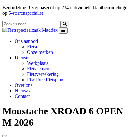
Beoordeling
9.3
gebaseerd op
234
individuele klantbeoordelingen
op
5-sterrenspecialist
Ons aanbod
Fietsen
Onze merken
Diensten
Werkplaats
Fiets leasen
Fietsverzekering
Fisc Free Fietsplan
Over ons
Nieuws
Contact
Moustache XROAD 6 OPEN
M 2026