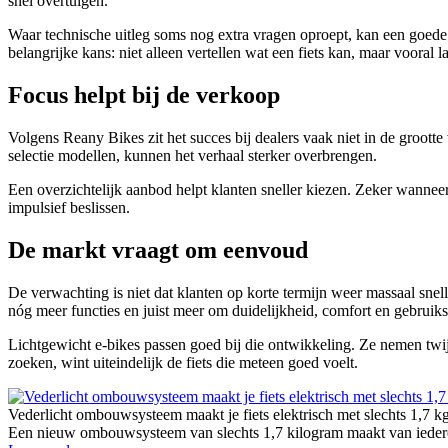
snel overtuigen.
Waar technische uitleg soms nog extra vragen oproept, kan een goede p
belangrijke kans: niet alleen vertellen wat een fiets kan, maar vooral l
Focus helpt bij de verkoop
Volgens Reany Bikes zit het succes bij dealers vaak niet in de groott
selectie modellen, kunnen het verhaal sterker overbrengen.
Een overzichtelijk aanbod helpt klanten sneller kiezen. Zeker wanneer
impulsief beslissen.
De markt vraagt om eenvoud
De verwachting is niet dat klanten op korte termijn weer massaal sn
nóg meer functies en juist meer om duidelijkheid, comfort en gebrui
Lichtgewicht e-bikes passen goed bij die ontwikkeling. Ze nemen twijf
zoeken, wint uiteindelijk de fiets die meteen goed voelt.
Vederlicht ombouwsysteem maakt je fiets elektrisch met slechts 1,7 k
Een nieuw ombouwsysteem van slechts 1,7 kilogram maakt van iedere g