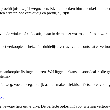
roefrit juist twijfel wegnemen. Klanten merken binnen enkele minuten of
aten ervaren hoe eenvoudig en prettig hij rijdt.
e van de winkel of de locatie, maar in de manier waarop de fietsen word
 het verkoopteam hetzelfde duidelijke verhaal vertelt, ontstaat er vert
elle aankoopbeslissingen nemen. Wel liggen er kansen voor dealers die 
ksgemak.
el weg, voelen toegankelijk aan en maken elektrisch fietsen eenvoudige
g
ewone fiets een e-bike. De perfecte oplossing voor wie zijn vertrouw