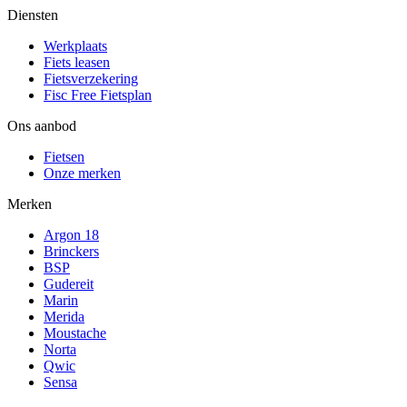
Diensten
Werkplaats
Fiets leasen
Fietsverzekering
Fisc Free Fietsplan
Ons aanbod
Fietsen
Onze merken
Merken
Argon 18
Brinckers
BSP
Gudereit
Marin
Merida
Moustache
Norta
Qwic
Sensa