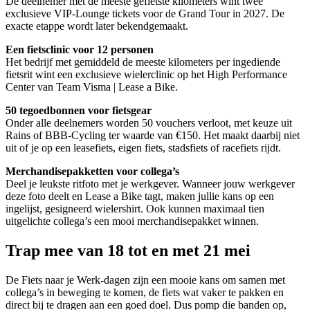
De deelnemer met de meeste gefietste kilometers wint twee
exclusieve VIP-Lounge tickets voor de Grand Tour in 2027. De
exacte etappe wordt later bekendgemaakt.
Een fietsclinic voor 12 personen
Het bedrijf met gemiddeld de meeste kilometers per ingediende
fietsrit wint een exclusieve wielerclinic op het High Performance
Center van Team Visma | Lease a Bike.
50 tegoedbonnen voor fietsgear
Onder alle deelnemers worden 50 vouchers verloot, met keuze uit
Rains of BBB-Cycling ter waarde van €150. Het maakt daarbij niet
uit of je op een leasefiets, eigen fiets, stadsfiets of racefiets rijdt.
Merchandisepakketten voor collega’s
Deel je leukste ritfoto met je werkgever. Wanneer jouw werkgever
deze foto deelt en Lease a Bike tagt, maken jullie kans op een
ingelijst, gesigneerd wielershirt. Ook kunnen maximaal tien
uitgelichte collega’s een mooi merchandisepakket winnen.
Trap mee van 18 tot en met 21 mei
De Fiets naar je Werk-dagen zijn een mooie kans om samen met
collega’s in beweging te komen, de fiets wat vaker te pakken en
direct bij te dragen aan een goed doel. Dus pomp die banden op,