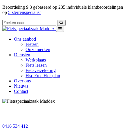
Beoordeling
9.3
gebaseerd op
235
individuele klantbeoordelingen
op
5-sterrenspecialist
Ons aanbod
Fietsen
Onze merken
Diensten
Werkplaats
Fiets leasen
Fietsverzekering
Fisc Free Fietsplan
Over ons
Nieuws
Contact
0416 534 412