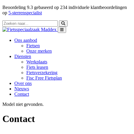
Beoordeling
9.3
gebaseerd op
234
individuele klantbeoordelingen
op
5-sterrenspecialist
Ons aanbod
Fietsen
Onze merken
Diensten
Werkplaats
Fiets leasen
Fietsverzekering
Fisc Free Fietsplan
Over ons
Nieuws
Contact
Model niet gevonden.
Contact