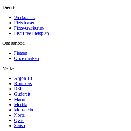
Diensten
Werkplaats
Fiets leasen
Fietsverzekering
Fisc Free Fietsplan
Ons aanbod
Fietsen
Onze merken
Merken
Argon 18
Brinckers
BSP
Gudereit
Marin
Merida
Moustache
Norta
Qwic
Sensa