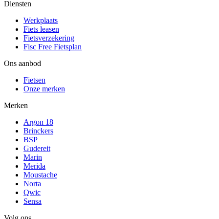
Diensten
Werkplaats
Fiets leasen
Fietsverzekering
Fisc Free Fietsplan
Ons aanbod
Fietsen
Onze merken
Merken
Argon 18
Brinckers
BSP
Gudereit
Marin
Merida
Moustache
Norta
Qwic
Sensa
Volg ons