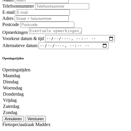
Telefoonnummer
E-mail
Adres
Postcode
Opmerkingen
Voorkeur datum & tijd
Alternatieve datum
Openingstijden
Openingstijden
Maandag
Dinsdag
Woensdag
Donderdag
Vrijdag
Zaterdag
Zondag
Annuleren
Versturen
Fietsspeciaalzaak Maddex