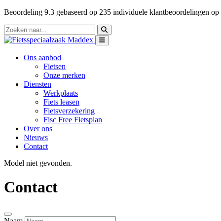
Beoordeling
9.3
gebaseerd op
235
individuele klantbeoordelingen op
Ons aanbod
Fietsen
Onze merken
Diensten
Werkplaats
Fiets leasen
Fietsverzekering
Fisc Free Fietsplan
Over ons
Nieuws
Contact
Model niet gevonden.
Contact
Naam