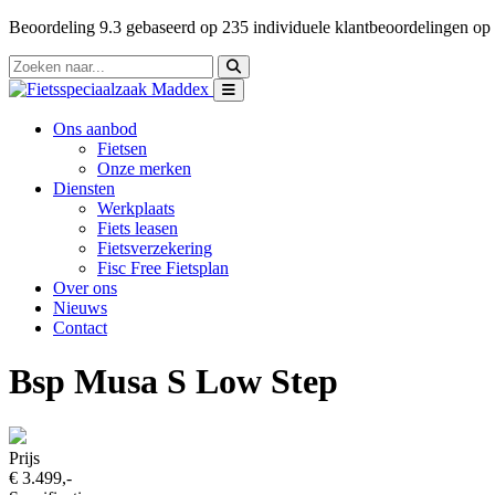
Beoordeling
9.3
gebaseerd op
235
individuele klantbeoordelingen op
Ons aanbod
Fietsen
Onze merken
Diensten
Werkplaats
Fiets leasen
Fietsverzekering
Fisc Free Fietsplan
Over ons
Nieuws
Contact
Bsp Musa S Low Step
Prijs
€ 3.499,-