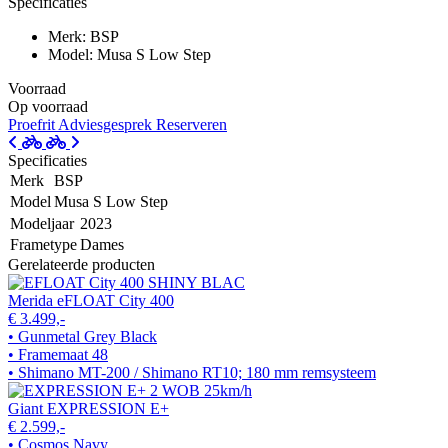
Specificaties
Merk: BSP
Model: Musa S Low Step
Voorraad
Op voorraad
Proefrit
Adviesgesprek
Reserveren
Specificaties
Merk
BSP
Model
Musa S Low Step
Modeljaar
2023
Frametype
Dames
Gerelateerde producten
Merida eFLOAT City 400
€ 3.499,-
• Gunmetal Grey Black
• Framemaat 48
• Shimano MT-200 / Shimano RT10; 180 mm remsysteem
Giant EXPRESSION E+
€ 2.599,-
• Cosmos Navy