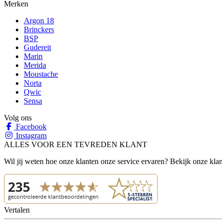
Merken
Argon 18
Brinckers
BSP
Gudereit
Marin
Merida
Moustache
Norta
Qwic
Sensa
Volg ons
Facebook
Instagram
ALLES VOOR EEN TEVREDEN KLANT
Wil jij weten hoe onze klanten onze service ervaren? Bekijk onze kla
Vertalen