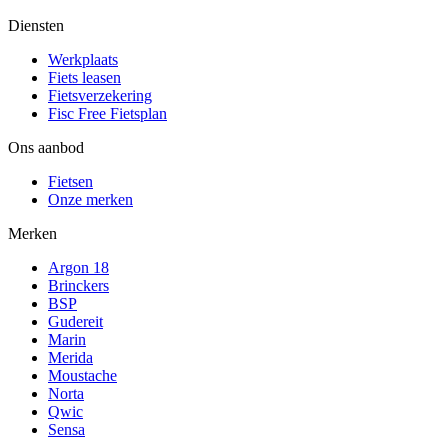
Diensten
Werkplaats
Fiets leasen
Fietsverzekering
Fisc Free Fietsplan
Ons aanbod
Fietsen
Onze merken
Merken
Argon 18
Brinckers
BSP
Gudereit
Marin
Merida
Moustache
Norta
Qwic
Sensa