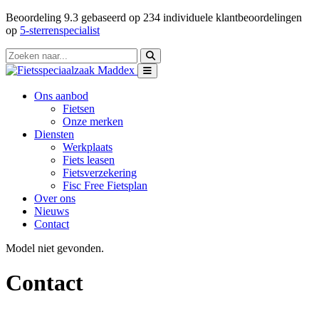
Beoordeling
9.3
gebaseerd op
234
individuele klantbeoordelingen
op
5-sterrenspecialist
Ons aanbod
Fietsen
Onze merken
Diensten
Werkplaats
Fiets leasen
Fietsverzekering
Fisc Free Fietsplan
Over ons
Nieuws
Contact
Model niet gevonden.
Contact