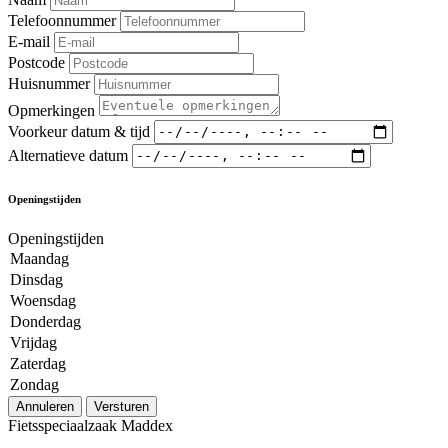
Telefoonnummer
E-mail
Postcode
Huisnummer
Opmerkingen
Voorkeur datum & tijd
Alternatieve datum
Openingstijden
Openingstijden
Maandag
Dinsdag
Woensdag
Donderdag
Vrijdag
Zaterdag
Zondag
Annuleren
Versturen
Fietsspeciaalzaak Maddex