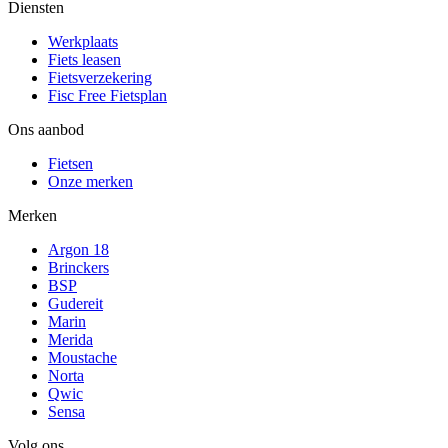
Diensten
Werkplaats
Fiets leasen
Fietsverzekering
Fisc Free Fietsplan
Ons aanbod
Fietsen
Onze merken
Merken
Argon 18
Brinckers
BSP
Gudereit
Marin
Merida
Moustache
Norta
Qwic
Sensa
Volg ons