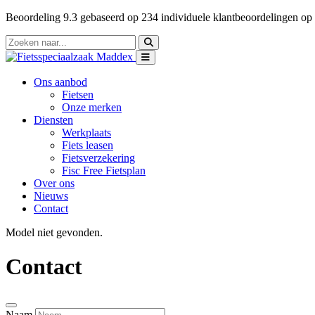
Beoordeling
9.3
gebaseerd op
234
individuele klantbeoordelingen op
Ons aanbod
Fietsen
Onze merken
Diensten
Werkplaats
Fiets leasen
Fietsverzekering
Fisc Free Fietsplan
Over ons
Nieuws
Contact
Model niet gevonden.
Contact
Naam