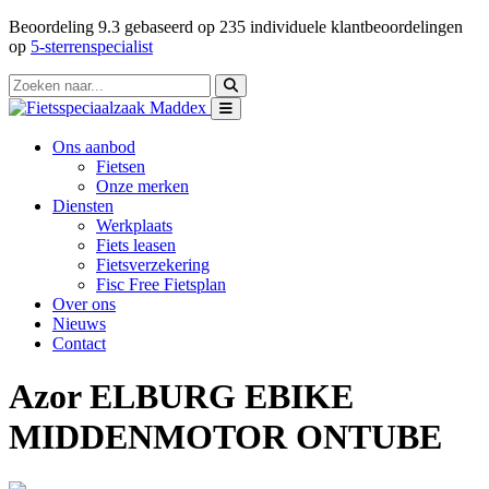
Beoordeling
9.3
gebaseerd op
235
individuele klantbeoordelingen
op
5-sterrenspecialist
Ons aanbod
Fietsen
Onze merken
Diensten
Werkplaats
Fiets leasen
Fietsverzekering
Fisc Free Fietsplan
Over ons
Nieuws
Contact
Azor ELBURG EBIKE
MIDDENMOTOR ONTUBE