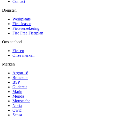
Contact
Diensten
Werkplaats
Fiets leasen
Fietsverzekering
Fisc Free Fietsplan
Ons aanbod
Fietsen
Onze merken
Merken
Argon 18
Brinckers
BSP
Gudereit
Marin
Merida
Moustache
Norta
Qwic
Sensa