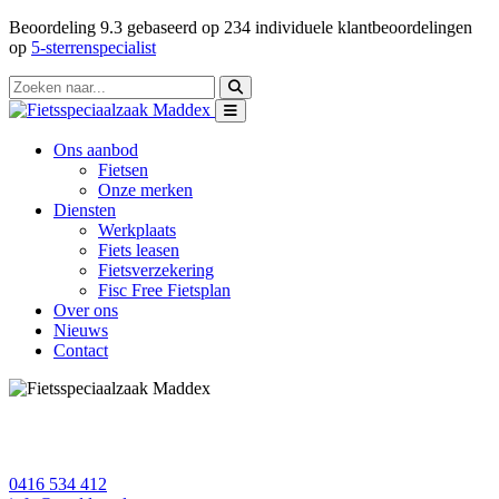
Beoordeling
9.3
gebaseerd op
234
individuele klantbeoordelingen
op
5-sterrenspecialist
Ons aanbod
Fietsen
Onze merken
Diensten
Werkplaats
Fiets leasen
Fietsverzekering
Fisc Free Fietsplan
Over ons
Nieuws
Contact
0416 534 412