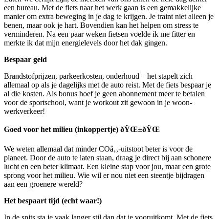
een bureau. Met de fiets naar het werk gaan is een gemakkelijke
manier om extra beweging in je dag te krijgen. Je traint niet alleen je
benen, maar ook je hart. Bovendien kan het helpen om stress te
verminderen. Na een paar weken fietsen voelde ik me fitter en
merkte ik dat mijn energielevels door het dak gingen.
Bespaar geld
Brandstofprijzen, parkeerkosten, onderhoud – het stapelt zich
allemaal op als je dagelijks met de auto reist. Met de fiets bespaar je
al die kosten. Als bonus hoef je geen abonnement meer te betalen
voor de sportschool, want je workout zit gewoon in je woon-
werkverkeer!
Goed voor het milieu (inkoppertje) ðŸŒ±ðŸŒ
We weten allemaal dat minder COâ‚‚-uitstoot beter is voor de
planeet. Door de auto te laten staan, draag je direct bij aan schonere
lucht en een beter klimaat. Een kleine stap voor jou, maar een grote
sprong voor het milieu. Wie wil er nou niet een steentje bijdragen
aan een groenere wereld?
Het bespaart tijd (echt waar!)
In de spits sta je vaak langer stil dan dat je vooruitkomt. Met de fiets