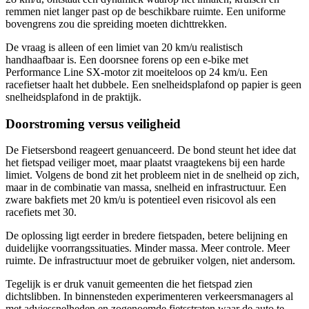
remmen niet langer past op de beschikbare ruimte. Een uniforme
bovengrens zou die spreiding moeten dichttrekken.
De vraag is alleen of een limiet van 20 km/u realistisch
handhaafbaar is. Een doorsnee forens op een e-bike met
Performance Line SX-motor zit moeiteloos op 24 km/u. Een
racefietser haalt het dubbele. Een snelheidsplafond op papier is geen
snelheidsplafond in de praktijk.
Doorstroming versus veiligheid
De Fietsersbond reageert genuanceerd. De bond steunt het idee dat
het fietspad veiliger moet, maar plaatst vraagtekens bij een harde
limiet. Volgens de bond zit het probleem niet in de snelheid op zich,
maar in de combinatie van massa, snelheid en infrastructuur. Een
zware bakfiets met 20 km/u is potentieel even risicovol als een
racefiets met 30.
De oplossing ligt eerder in bredere fietspaden, betere belijning en
duidelijke voorrangssituaties. Minder massa. Meer controle. Meer
ruimte. De infrastructuur moet de gebruiker volgen, niet andersom.
Tegelijk is er druk vanuit gemeenten die het fietspad zien
dichtslibben. In binnensteden experimenteren verkeersmanagers al
met adviessnelheden en zogenoemde fietsstraten waar de auto te