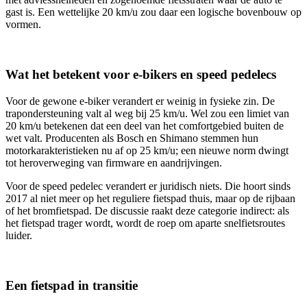
gast is. Een wettelijke 20 km/u zou daar een logische bovenbouw op
vormen.
Wat het betekent voor e-bikers en speed pedelecs
Voor de gewone e-biker verandert er weinig in fysieke zin. De
trapondersteuning valt al weg bij 25 km/u. Wel zou een limiet van
20 km/u betekenen dat een deel van het comfortgebied buiten de
wet valt. Producenten als Bosch en Shimano stemmen hun
motorkarakteristieken nu af op 25 km/u; een nieuwe norm dwingt
tot heroverweging van firmware en aandrijvingen.
Voor de speed pedelec verandert er juridisch niets. Die hoort sinds
2017 al niet meer op het reguliere fietspad thuis, maar op de rijbaan
of het bromfietspad. De discussie raakt deze categorie indirect: als
het fietspad trager wordt, wordt de roep om aparte snelfietsroutes
luider.
Een fietspad in transitie