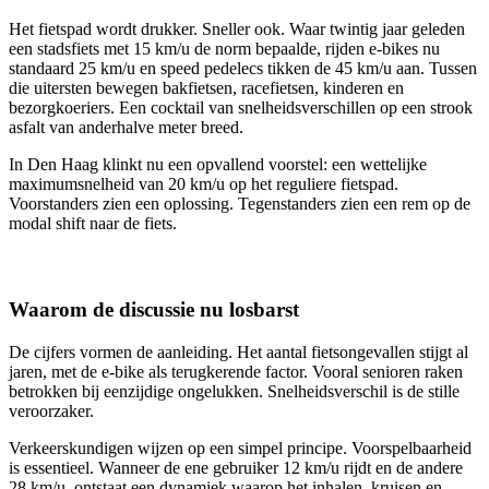
Het fietspad wordt drukker. Sneller ook. Waar twintig jaar geleden
een stadsfiets met 15 km/u de norm bepaalde, rijden e-bikes nu
standaard 25 km/u en speed pedelecs tikken de 45 km/u aan. Tussen
die uitersten bewegen bakfietsen, racefietsen, kinderen en
bezorgkoeriers. Een cocktail van snelheidsverschillen op een strook
asfalt van anderhalve meter breed.
In Den Haag klinkt nu een opvallend voorstel: een wettelijke
maximumsnelheid van 20 km/u op het reguliere fietspad.
Voorstanders zien een oplossing. Tegenstanders zien een rem op de
modal shift naar de fiets.
Waarom de discussie nu losbarst
De cijfers vormen de aanleiding. Het aantal fietsongevallen stijgt al
jaren, met de e-bike als terugkerende factor. Vooral senioren raken
betrokken bij eenzijdige ongelukken. Snelheidsverschil is de stille
veroorzaker.
Verkeerskundigen wijzen op een simpel principe. Voorspelbaarheid
is essentieel. Wanneer de ene gebruiker 12 km/u rijdt en de andere
28 km/u, ontstaat een dynamiek waarop het inhalen, kruisen en